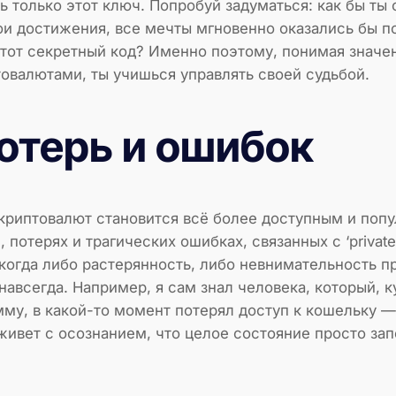
ь только этот ключ. Попробуй задуматься: как бы ты 
вои достижения, все мечты мгновенно оказались бы п
тот секретный код? Именно поэтому, понимая значение
овалютами, ты учишься управлять своей судьбой.
отерь и ошибок
криптовалют становится всё более доступным и попу
 потерях и трагических ошибках, связанных с ‘privat
 когда либо растерянность, либо невнимательность пр
навсегда. Например, я сам знал человека, который, 
му, в какой-то момент потерял доступ к кошельку —
живет с осознанием, что целое состояние просто зап