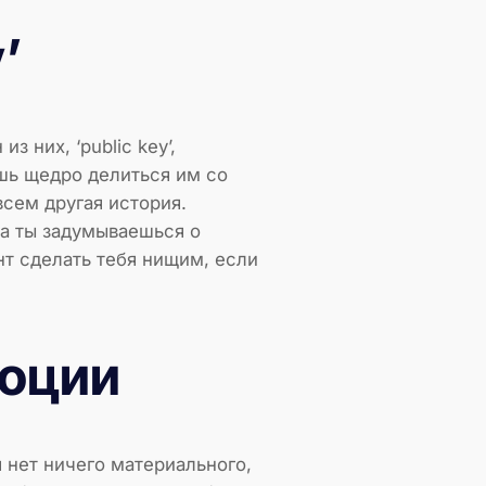
’
 них, ‘public key’,
шь щедро делиться им со
овсем другая история.
да ты задумываешься о
ент сделать тебя нищим, если
моции
я нет ничего материального,