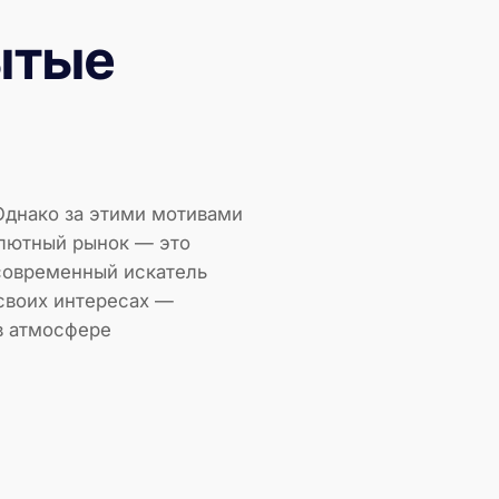
ытые
 Однако за этими мотивами
алютный рынок — это
 современный искатель
 своих интересах —
 в атмосфере