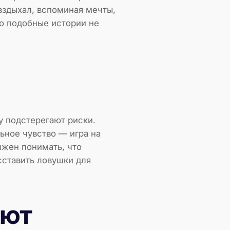
 вздыхал, вспоминая мечты,
то подобные истории не
у подстерегают риски.
ьное чувство — игра на
лжен понимать, что
сставить ловушки для
лют